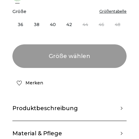
Größe
Größentabelle
36
38
40
42
44
46
48
Merken
Produktbeschreibung
Material & Pflege