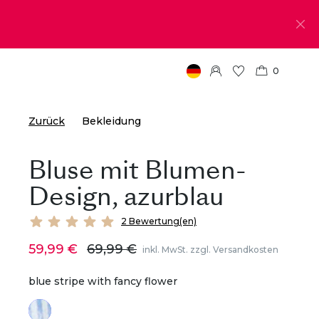
0
Zurück
Bekleidung
Bluse mit Blumen-
Design, azurblau
2 Bewertung(en)
59,99 €
69,99 €
inkl. MwSt. zzgl. Versandkosten
blue stripe with fancy flower