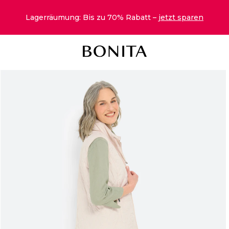
Lagerräumung: Bis zu 70% Rabatt –
jetzt sparen