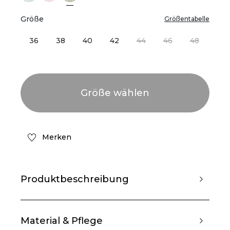
Größe
Größentabelle
36
38
40
42
44
46
48
Merken
Produktbeschreibung
Material & Pflege