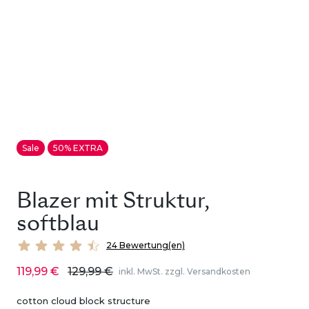
Sale
50% EXTRA
Blazer mit Struktur,
softblau
24 Bewertung(en)
119,99 €
129,99 €
inkl. MwSt. zzgl. Versandkosten
cotton cloud block structure