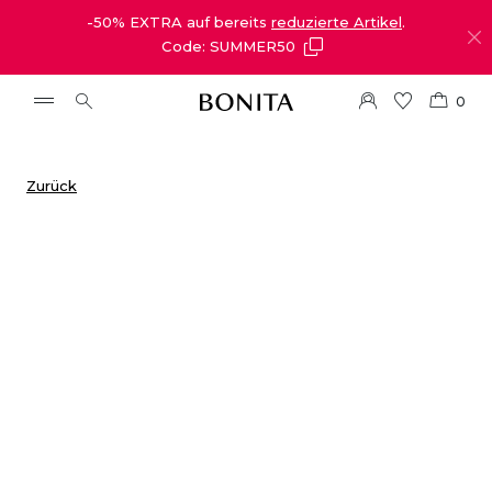
-50% EXTRA auf bereits
reduzierte Artikel
.
Code: SUMMER50
0
Zurück