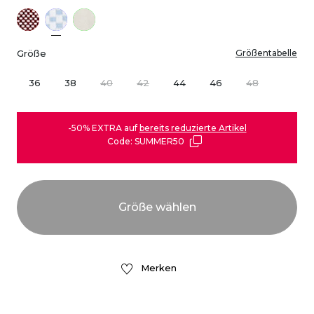
Größe
Größentabelle
36
38
40
42
44
46
48
-50% EXTRA auf
bereits reduzierte Artikel
Code: SUMMER50
Merken