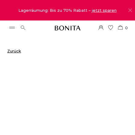
Lagerräumung: Bis zu 70% Rabatt –
jetzt sparen
0
Zurück