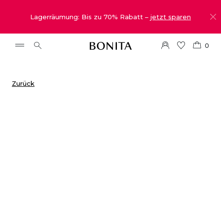
Lagerräumung: Bis zu 70% Rabatt –
jetzt sparen
0
Zurück