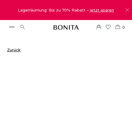
Lagerräumung: Bis zu 70% Rabatt –
jetzt sparen
0
Zurück