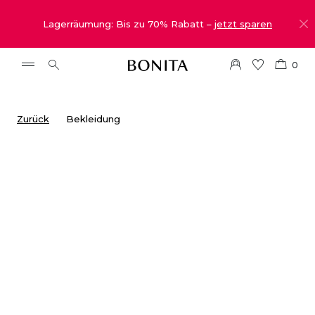
Lagerräumung: Bis zu 70% Rabatt –
jetzt sparen
0
Zurück
Bekleidung