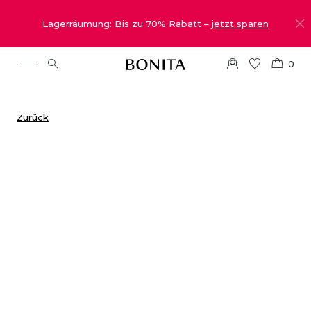
Lagerräumung: Bis zu 70% Rabatt –
jetzt sparen
0
Zurück