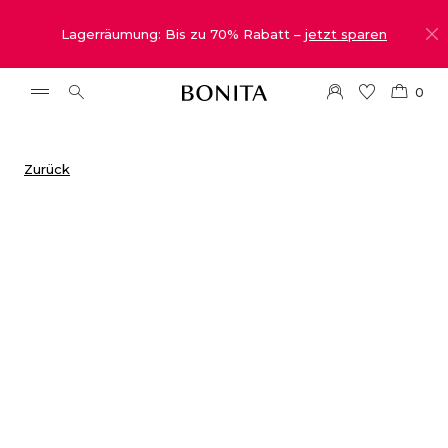
Lagerräumung: Bis zu 70% Rabatt –
jetzt sparen
0
Zurück