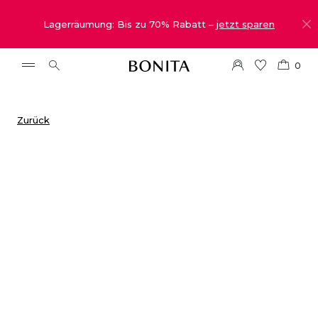
Lagerräumung: Bis zu 70% Rabatt –
jetzt sparen
0
Zurück